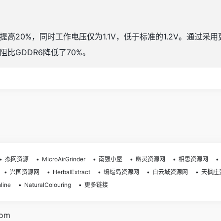
提高20%，同时工作电压仅为1.1V，低于标准的1.2V。通过
阻比GDDR6降低了70%。
杰网资源
MicroAirGrinder
南强小屋
幽灵资源网
相思资源网
兴国资源网
HerbalExtract
蝙蝠岛资源网
白云城资源网
天枫庄
line
NaturalColouring
更多链接
com