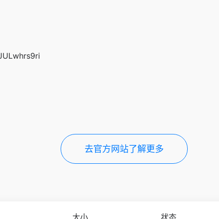
iJULwhrs9ri
去官方网站了解更多
大小
状态