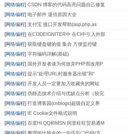
[
网络编程
]
CSDN 博客的代码高亮问题自己修复
[
网络编程
]
电子邮件 退信原因大全
[
网络编程
]
支付宝 接口开发帮助(asp,php,as
[
网络编程
]
在CODEIGNITER中 在CI中引入外部
[
网络编程
]
获取键盘键的值 集合 方便监控键
[
网络编程
]
字符编码详解(基础)
[
网络编程
]
国外开发者谈为何放弃PHP而改用P
[
网络编程
]
提示“处理URL时服务器出错”和“
[
网络编程
]
开发人员一定要加入收藏夹的网站
[
网络编程
]
伪静态技术介绍与优缺点分析（较完
[
网络编程
]
打造博客园(cnblogs)超级自定义界
[
网络编程
]
IE Cookie文件格式说明
[
网络编程
]
百度HI QQ和MSN 阿里旺旺贸易通M
[
网络编程
]
整理的比较全的一句话后门代码(方