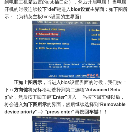
到电脑主机箱后置的usb插口处），然后开启电脑！ 当电脑
开机的时候连续按下“
del
”键进入
bios设置主界面
；如下图所
示：（为精英主板bios设置的主界面）
正如上图所示
，当进入bios设置界面的时候，我们按上
下
↑↓方向键
将光标移动选择到第二选项“
Advanced Setu
p
”处，然后按下回车键“
Enter”
进入； 当按下回车键以后，
将会进入
如下图所示
的界面，然后继续选择到“
Removable
device priorty
” --》“
press enter
” 再按
回车键
！！