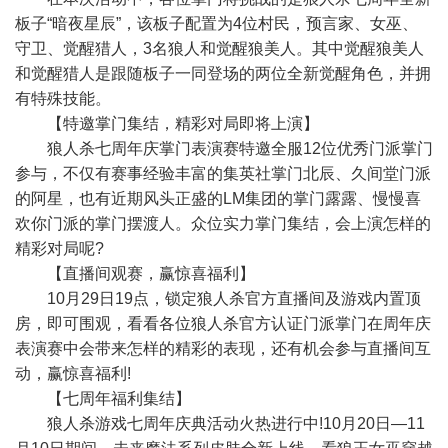
板子“暗夜星辰”，该板子配置为4位村民，预言家、女巫、
守卫、觉醒猎人，3名狼人和觉醒狼美人。其中觉醒狼美人
和觉醒猎人是跟随板子一同登场的两位全新觉醒角色，并拥
有特殊技能。
【特邀掌门集结，精彩对局即将上演】
狼人杀七周年庆掌门表演赛特邀全服12位优秀门派掌门
参与，不仅有赛事经验丰富的集英社掌门北辰、久间堂门派
的阿星，也有近期风头正盛的LM集团的掌门露露、慢慢喜
欢你门派的掌门摆渡人。众位实力掌门集结，会上演怎样的
精彩对局呢?
【直播间观赛，赢惊喜福利】
10月29日19点，锁定狼人杀官方直播间及游戏内置顶
房，即可围观，看看各位狼人杀官方认证门派掌门在周年庆
表演赛中会带来怎样的精彩的表现，还有机会参与直播间互
动，赢惊喜福利!
【七周年福利集结】
狼人杀游戏七周年庆典活动火热进行中!10月20日—11