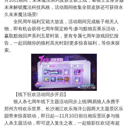
月10日期间，未来魔法系列皮肤全新上线，看狼王女巫穿越
未来解锁魔法科技风格，活动期间收集全部皮肤还可获得永
久未来魔法场景!
全民周年福利宝箱大放送，活动期间完成板子相关人
物，即有机会获得七周年限定称号;参与黯烛宾果乐活动，
赢取黯烛回声系列五星时装，更有专属七周年游戏回忆报
告，一起回顾你的狼村高光时刻!更多惊喜福利，等你来探
索。
【线下狂欢活动同步开启】
狼人杀七周年线下主题活动同步上线!网易狼人杀携手
郑州方特欢乐世界、长沙湘江欢乐海洋公园两大主题景区乐
园带来惊喜联动，即日起—11月10日前往相应景区参与狼
人杀主题活动，即可进入复生之夜，一起狼影狂欢!还有超