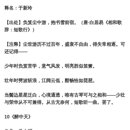
释名：于新玲
【出处】负笈尘中游，抱书雪前宿。（唐·白居易《相和歌
辞：短歌行》）
【注释】尘世游历不过百年，盛衰不自由，得失常相逐。可
还记得——
少年时负笈苦学，意气风发，明亮胜似笛箫。
壮年时劈波斩浪，江阔云低，酣畅恰如琵琶。
当鬓边星星泛白，心境通透，唯有古琴可与之相和——少壮
与荣华从不可兼得。从古无奈何，短歌听一曲。罢了。
10《醉中天》