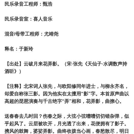
民乐录音工程师：甄浩
民乐录音室：喜人音乐
混音/母带工程师：尤靖尧
释名：于新玲
【出处】云破月来花弄影。（宋·张先《天仙子·水调数声持
酒听》）
【注释】北宋词人张先，与欧阳修同年进士，与柳永齐名，
却爱自称张三影。因为他实在太擅用“影”字。本首原声曲以
高超的琵琶演奏与千古绝字“弄”相和，花弄影，曲撩心。
送春春去几时回？伤春之际，大弦小弦嘈嘈切切错杂弹，似
乎起风了。云层被吹开，月光透了出来，花便拥有了影子。
携风的鼓舞，婆娑弄影。曲终收拨当心画，春愁散尽，明日