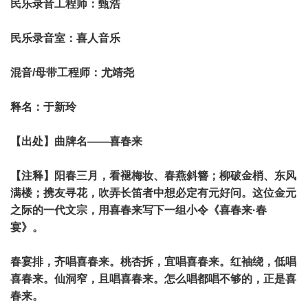
民乐录音工程师：甄浩
民乐录音室：喜人音乐
混音/母带工程师：尤靖尧
释名：于新玲
【出处】曲牌名——喜春来
【注释】阳春三月，看褪梅妆、春燕斜簪；柳破金梢、东风
满楼；携友寻花，吹弄长笛者中想必定有元好问。这位金元
之际的一代文宗，用喜春来写下一组小令《喜春来·春
宴》。
春宴排，齐唱喜春来。桃杏拆，宜唱喜春来。红袖绕，低唱
喜春来。仙洞窄，且唱喜春来。怎么唱都唱不够的，正是喜
春来。