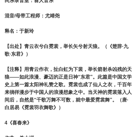
民乐录音室：喜人音乐
混音/母带工程师：尤靖尧
释名：于新玲
【出处】青云衣兮白霓裳，举长矢兮射天狼。（《楚辞·九
歌·东君》）
【注释】用青云作衣，扯白虹为下裳，举长箭射杀凶残的天
狼——如此浪漫、豪迈的正是日神“东君”。此篇是中国文学
史上第一篇太阳神礼赞之歌。霓裳也成了仙人之衣，千百年
来徜徉漫步于中国人的浪漫想象之中。当天神的霓裳落入人
间后，自然是“千歌万舞不可数，就中最爱霓裳舞”。（唐·
白居易《霓裳羽衣舞歌》）
4《喜春来》