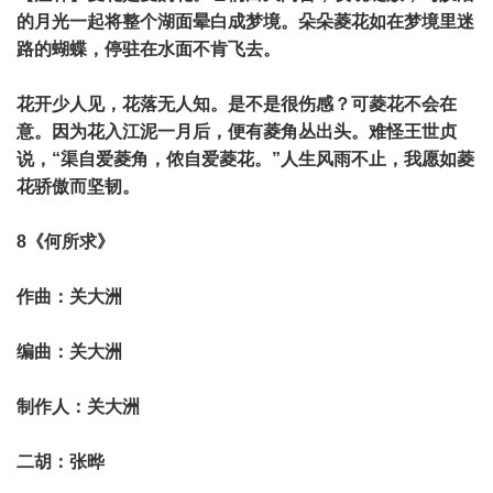
的月光一起将整个湖面晕白成梦境。朵朵菱花如在梦境里迷
路的蝴蝶，停驻在水面不肯飞去。
花开少人见，花落无人知。是不是很伤感？可菱花不会在
意。因为花入江泥一月后，便有菱角丛出头。难怪王世贞
说，“渠自爱菱角，侬自爱菱花。”人生风雨不止，我愿如菱
花骄傲而坚韧。
8《何所求》
作曲：关大洲
编曲：关大洲
制作人：关大洲
二胡：张晔