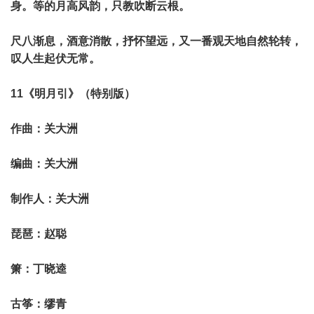
身。等的月高风韵，只教吹断云根。
尺八渐息，酒意消散，抒怀望远，又一番观天地自然轮转，
叹人生起伏无常。
11《明月引》（特别版）
作曲：关大洲
编曲：关大洲
制作人：关大洲
琵琶：赵聪
箫：丁晓逵
古筝：缪青