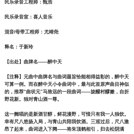
民乐录音工程师：甄浩
民乐录音室：喜人音乐
混音/母带工程师：尤靖尧
释名：于新玲
【出处】曲牌名——醉中天
【注释】元曲中曲牌名与曲词题旨恰能相得益彰的，醉中天
可算一例。而在醉中天小令曲词中，最与此首原声曲目神似
的，推荐“曲状元”马致远的一段曲词——旋醱村醪嫩，自折
野花新。独对青山酒一尊。
这一阙唱的是新酒甘醇，鲜花漫野，可惜只有我一人独饮。
幸有尺八悠扬入局，与青山共陪我饮酒。三巡过后，尺八激
昂了起来，曲词进入下阕——将朱顶鹤相引，归去松阴满