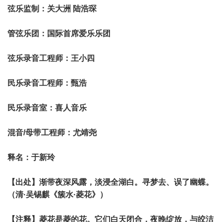
弦乐监制：关大洲 陆浩琛
管弦乐团：国际首席爱乐乐团
弦乐录音工程师：王小四
民乐录音工程师：甄浩
民乐录音室：喜人音乐
混音/母带工程师：尤靖尧
释名：于新玲
【出处】渐带夜深风露，淡浸全湖白。寻梦去、误了幽蝶。
（清·吴锡麒《簇水·菱花》）
【注释】菱花是菱的花。它们白天闭合，夜晚绽放，与皎洁