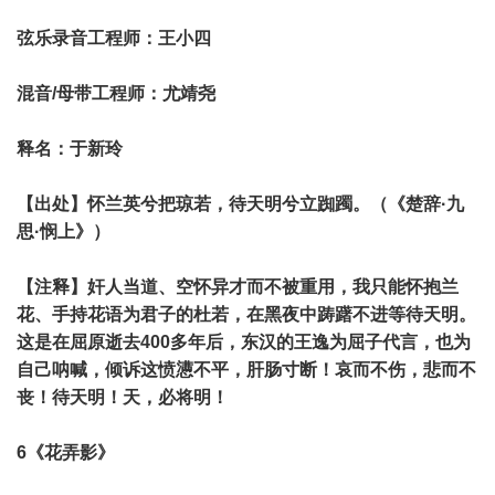
弦乐录音工程师：王小四
混音/母带工程师：尤靖尧
释名：于新玲
【出处】怀兰英兮把琼若，待天明兮立踟躅。（《楚辞·九
思·悯上》）
【注释】奸人当道、空怀异才而不被重用，我只能怀抱兰
花、手持花语为君子的杜若，在黑夜中踌躇不进等待天明。
这是在屈原逝去400多年后，东汉的王逸为屈子代言，也为
自己呐喊，倾诉这愤懑不平，肝肠寸断！哀而不伤，悲而不
丧！待天明！天，必将明！
6《花弄影》