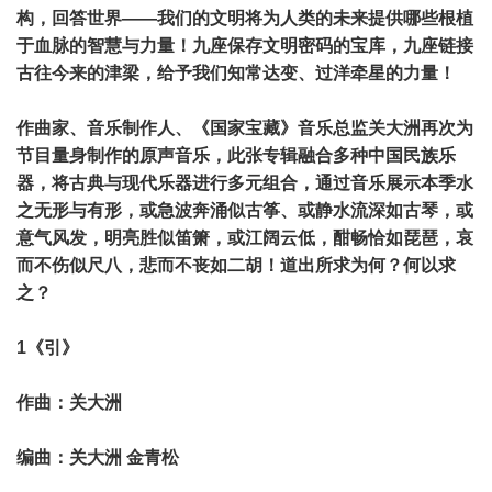
构，回答世界——我们的文明将为人类的未来提供哪些根植
于血脉的智慧与力量！九座保存文明密码的宝库，九座链接
古往今来的津梁，给予我们知常达变、过洋牵星的力量！
作曲家、音乐制作人、《国家宝藏》音乐总监关大洲再次为
节目量身制作的原声音乐，此张专辑融合多种中国民族乐
器，将古典与现代乐器进行多元组合，通过音乐展示本季水
之无形与有形，或急波奔涌似古筝、或静水流深如古琴，或
意气风发，明亮胜似笛箫，或江阔云低，酣畅恰如琵琶，哀
而不伤似尺八，悲而不丧如二胡！道出所求为何？何以求
之？
1《引》
作曲：关大洲
编曲：关大洲 金青松