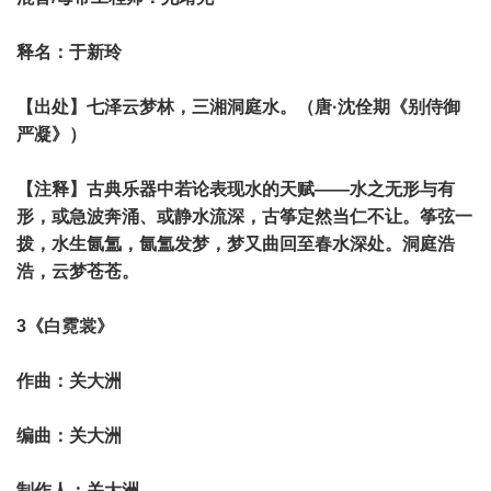
释名：于新玲
【出处】七泽云梦林，三湘洞庭水。（唐·沈佺期《别侍御
严凝》）
【注释】古典乐器中若论表现水的天赋——水之无形与有
形，或急波奔涌、或静水流深，古筝定然当仁不让。筝弦一
拨，水生氤氲，氤氲发梦，梦又曲回至春水深处。洞庭浩
浩，云梦苍苍。
3《白霓裳》
作曲：关大洲
编曲：关大洲
制作人：关大洲